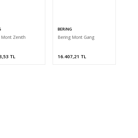
G
BERiNG
 Mont Zenıth
Bering Mont Gang
3,53 TL
16.407,21 TL