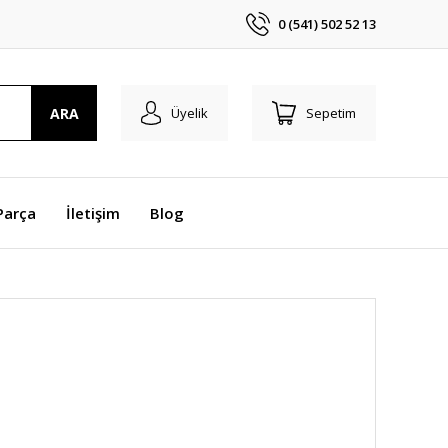
0 (541) 502 52 13
ARA
Üyelik
Sepetim
Parça
İletişim
Blog