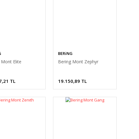
G
BERiNG
 Mont Elıte
Bering Mont Zephyr
7,21 TL
19.150,89 TL