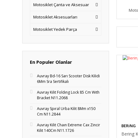
Motosiklet Çanta ve Aksesuar
Moto
Motosiklet Aksesuarları
Motosiklet Yedek Parça
En Populer Olanlar
Auvray Bd-16 Sarı Scooter Disk Kilidi
6Mm Sra Sertifikalı
Auvray Kilit Foldıng Lock 85 Cm Wıth
Bracket N11.2068
Auvray Spıral Urba Kilit 8Mm x150
Cm N11.2844
Auvray Kilit Chaın Extreme Cax Zincir
BERiNG
Kilit 140Cm N11.1726
Bering K