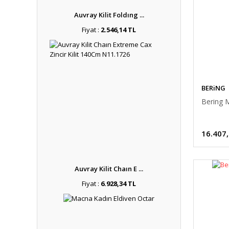
Auvray Kilit Foldıng ...
Fiyat :
2.546,14 TL
BERiNG
Bering M
16.407
Auvray Kilit Chaın E ...
Fiyat :
6.928,34 TL