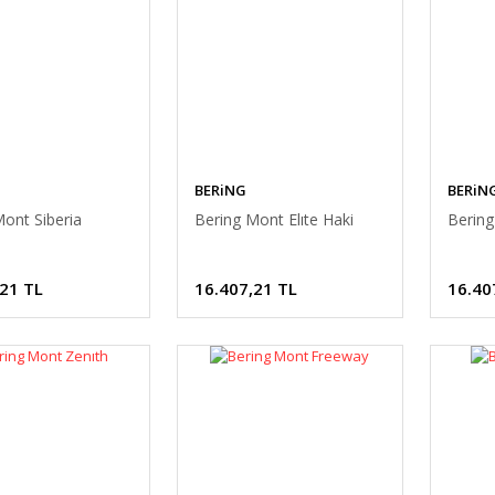
BERiNG
BERiN
ont Siberia
Bering Mont Elıte Haki
Bering
,21 TL
16.407,21 TL
16.40