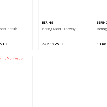
BERiNG
BERiN
Mont Zenıth
Bering Mont Freeway
Bering
,53 TL
24.638,25 TL
13.66