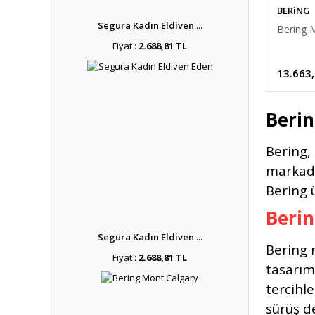
BERiNG
Segura Kadın Eldiven ...
Bering 
Fiyat :
2.688,81 TL
13.663
Berin
Bering,
markadır
Bering 
Berin
Segura Kadın Eldiven ...
Bering m
Fiyat :
2.688,81 TL
tasarıml
tercihl
sürüş d