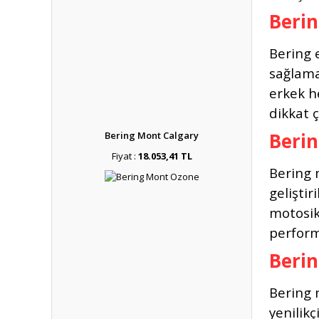
Beri
Bering 
sağlama
erkek h
dikkat 
Berin
Bering Mont Calgary
Fiyat :
18.053,41 TL
Bering 
gelişti
motosik
perform
Berin
Bering m
yenilik