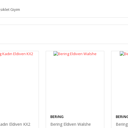
siklet Giyim
BERiNG
BERiN
adın Eldiven KX2
Bering Eldiven Walshe
Bering