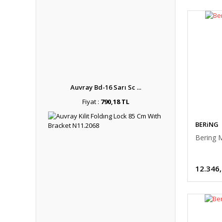
Auvray Bd-16 Sarı Sc ...
Fiyat :
790,18 TL
BERiNG
Bering 
12.346