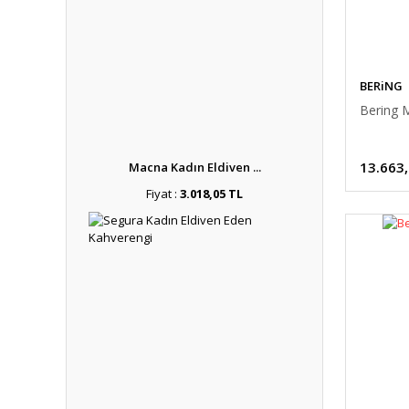
BERiNG
Bering 
13.663
Macna Kadın Eldiven ...
Fiyat :
3.018,05 TL