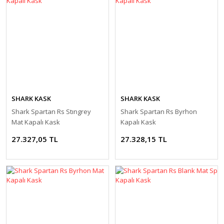
Modifiye Ürünler
Elcik ve Elcik
Koruma
Şanzıman
Far ve Sinyal
Tel
Koruma
Yağ Keçesi
Gaz Sabitleyici
Zincir
SHARK KASK
SHARK KASK
Gidon Yükseltme
Shark Spartan Rs Stıngrey
Shark Spartan Rs Byrhon
Grenaj
Mat Kapalı Kask
Kapalı Kask
27.327,05 TL
27.328,15 TL
Karter Koruma
Koltuk Süngeri
Motor Koruma
Motosiklet Halısı
Motosiklet