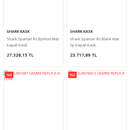
Kaldırma
Sehpaları
Navigasyon
Tutucular
SHARK KASK
SHARK KASK
Ön Cam
Shark Spartan Rs Byrhon Mat
Shark Spartan Rs Blank Mat
Kapalı Kask
Sp Kapalı Kask
Orta Sehpa
27.328,15 TL
23.717,89 TL
Radyatör Koruma
Rüzgarlık
%5
%5
Sis Farı
Tankpad &
Stickerlar