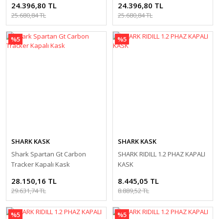
24.396,80 TL
24.396,80 TL
25.680,84 TL
25.680,84 TL
%5
%5
SHARK KASK
SHARK KASK
Shark Spartan Gt Carbon
SHARK RIDILL 1.2 PHAZ KAPALI
Tracker Kapalı Kask
KASK
28.150,16 TL
8.445,05 TL
29.631,74 TL
8.889,52 TL
%5
%5