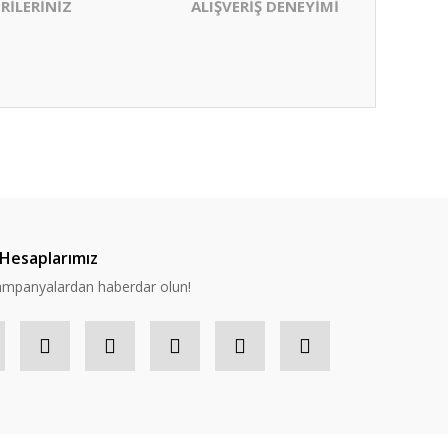
RİLERİNİZ
ALIŞVERİŞ DENEYİMİ
ıza iletebilirsiniz.
Hesaplarımız
 kampanyalardan haberdar olun!