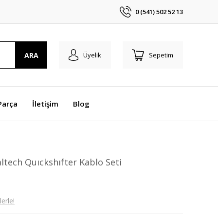
0 (541) 502 52 13
ARA
Üyelik
Sepetim
Parça
İletişim
Blog
ltech Quıckshıfter Kablo Seti
erle!