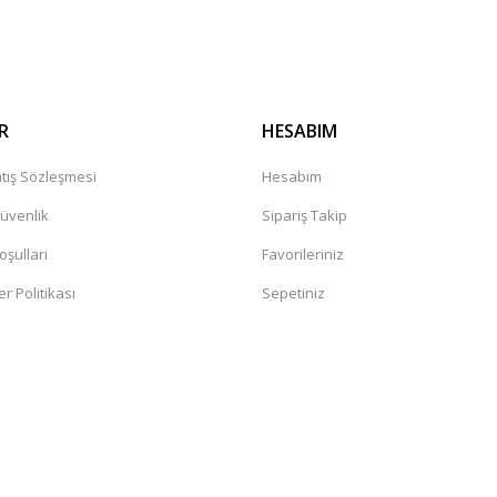
Gönder
R
HESABIM
tış Sözleşmesi
Hesabım
Güvenlik
Sipariş Takip
oşullari
Favorileriniz
er Politikası
Sepetiniz