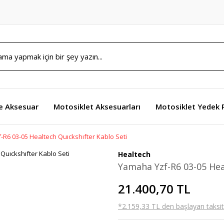
e Aksesuar
Motosiklet Aksesuarları
Motosiklet Yedek 
R6 03-05 Healtech Quıckshıfter Kablo Seti
Healtech
Yamaha Yzf-R6 03-05 Hea
21.400,70 TL
*2.159,33 TL den başlayan taksitl