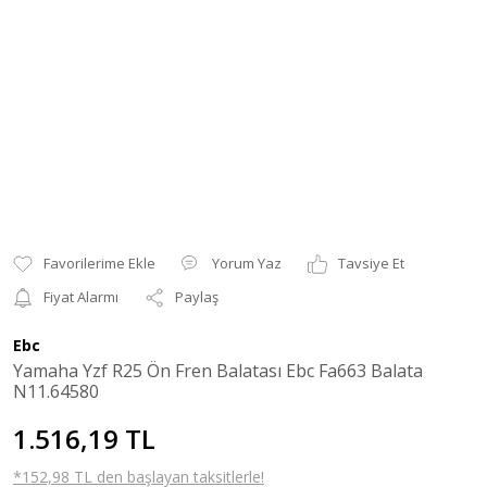
Yorum Yaz
Tavsiye Et
Fiyat Alarmı
Paylaş
Ebc
Yamaha Yzf R25 Ön Fren Balatası Ebc Fa663 Balata
N11.64580
1.516,19 TL
*152,98 TL den başlayan taksitlerle!