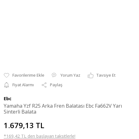
Yorum Yaz
Tavsiye Et
Fiyat Alarmı
Paylaş
Ebc
Yamaha Yzf R25 Arka Fren Balatası Ebc Fa662V Yarı
Sinterli Balata
1.679,13 TL
*169,42 TL den başlayan taksitlerle!