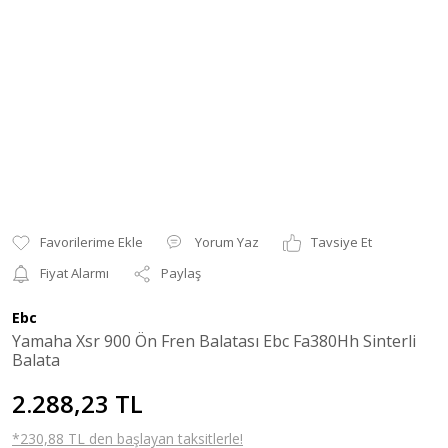
Yorum Yaz
Tavsiye Et
Fiyat Alarmı
Paylaş
Ebc
Yamaha Xsr 900 Ön Fren Balatası Ebc Fa380Hh Sinterli
Balata
2.288,23 TL
*230,88 TL den başlayan taksitlerle!