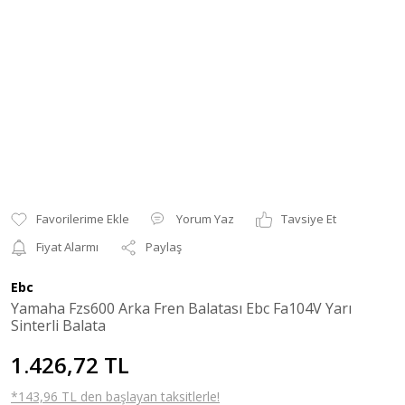
Yorum Yaz
Tavsiye Et
Fiyat Alarmı
Paylaş
Ebc
Yamaha Fzs600 Arka Fren Balatası Ebc Fa104V Yarı
Sinterli Balata
1.426,72 TL
*143,96 TL den başlayan taksitlerle!