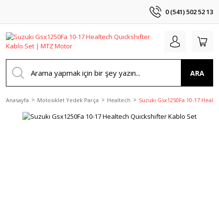
0 (541) 502 52 13
ARA
Anasayfa
Motosiklet Yedek Parça
Healtech
Suzukı Gsx1250Fa 10-17 Healte