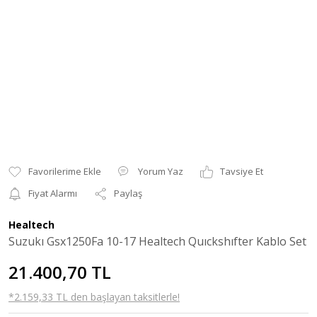
Yorum Yaz
Tavsiye Et
Fiyat Alarmı
Paylaş
Healtech
Suzukı Gsx1250Fa 10-17 Healtech Quıckshıfter Kablo Set
21.400,70 TL
*2.159,33 TL den başlayan taksitlerle!