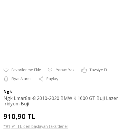
Yorum Yaz
Tavsiye Et
Fiyat Alarmı
Paylaş
Ngk
Ngk Lmar8aı-8 2010-2020 BMW K 1600 GT Buji Lazer
İridyum Buji
910,90 TL
*91,91 TL den başlayan taksitlerle!