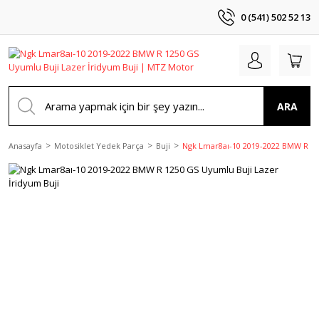
0 (541) 502 52 13
ARA
Anasayfa
Motosiklet Yedek Parça
Buji
Ngk Lmar8aı-10 2019-2022 BMW R 12