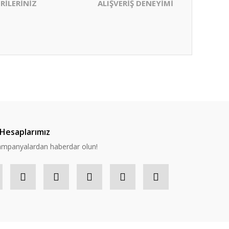
RİLERİNİZ
ALIŞVERİŞ DENEYİMİ
ıza iletebilirsiniz.
Hesaplarımız
 kampanyalardan haberdar olun!