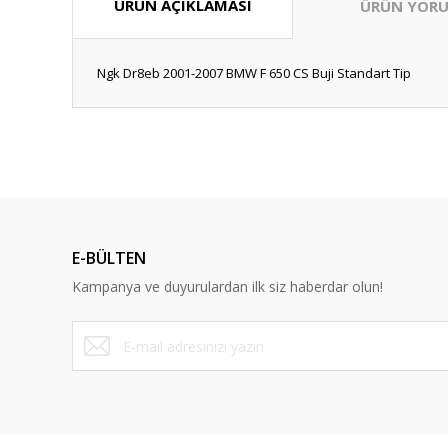
ÜRÜN AÇIKLAMASI
ÜRÜN YORU
Ngk Dr8eb 2001-2007 BMW F 650 CS Buji Standart Tip
Bu ürünün fiyat bilgisi, resim, ürün açıklamalarında ve diğ
Görüş ve önerileriniz için teşekkür ederiz.
Ürün resmi kalitesiz, bozuk veya görüntülenemiyor.
Ürün açıklamasında eksik bilgiler bulunuyor.
E-BÜLTEN
Ürün bilgilerinde hatalar bulunuyor.
Kampanya ve duyurulardan ilk siz haberdar olun!
Ürün fiyatı diğer sitelerden daha pahalı.
Bu ürüne benzer farklı alternatifler olmalı.