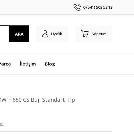
0 (541) 502 52 13
ARA
Üyelik
Sepetim
Parça
İletişim
Blog
W F 650 CS Buji Standart Tip
e!