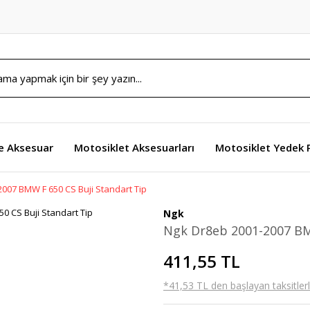
e Aksesuar
Motosiklet Aksesuarları
Motosiklet Yedek 
007 BMW F 650 CS Buji Standart Tip
Ngk
Ngk Dr8eb 2001-2007 BM
411,55 TL
*41,53 TL den başlayan taksitlerl