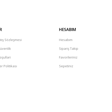
Gönder
R
HESABIM
tış Sözleşmesi
Hesabım
Güvenlik
Sipariş Takip
oşullari
Favorileriniz
er Politikası
Sepetiniz