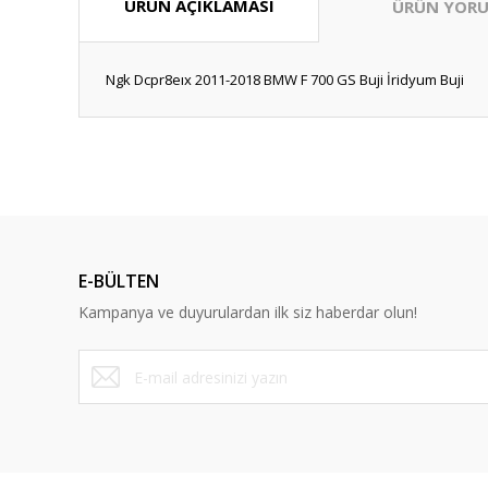
ÜRÜN AÇIKLAMASI
ÜRÜN YORU
Ngk Dcpr8eıx 2011-2018 BMW F 700 GS Buji İridyum Buji
Bu ürünün fiyat bilgisi, resim, ürün açıklamalarında ve diğ
Görüş ve önerileriniz için teşekkür ederiz.
Ürün resmi kalitesiz, bozuk veya görüntülenemiyor.
Ürün açıklamasında eksik bilgiler bulunuyor.
E-BÜLTEN
Ürün bilgilerinde hatalar bulunuyor.
Kampanya ve duyurulardan ilk siz haberdar olun!
Ürün fiyatı diğer sitelerden daha pahalı.
Bu ürüne benzer farklı alternatifler olmalı.