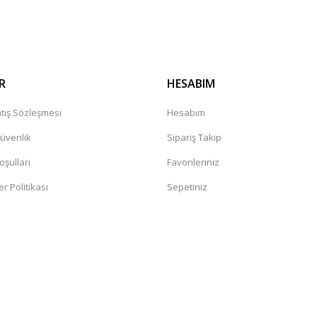
Gönder
R
HESABIM
tış Sözleşmesi
Hesabım
Güvenlik
Sipariş Takip
oşullari
Favorileriniz
er Politikası
Sepetiniz