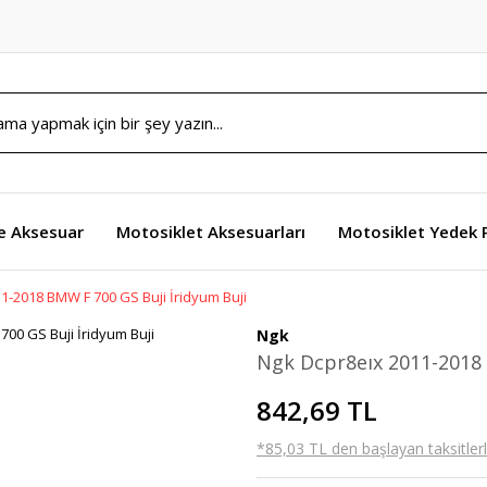
e Aksesuar
Motosiklet Aksesuarları
Motosiklet Yedek 
1-2018 BMW F 700 GS Buji İridyum Buji
Ngk
Ngk Dcpr8eıx 2011-2018 
842,69 TL
*85,03 TL den başlayan taksitlerl