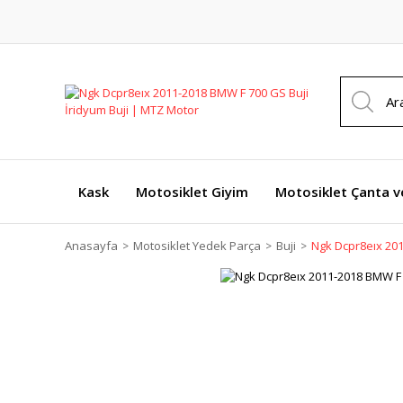
Kask
Motosiklet Giyim
Motosiklet Çanta v
Anasayfa
Motosiklet Yedek Parça
Buji
Ngk Dcpr8eıx 201