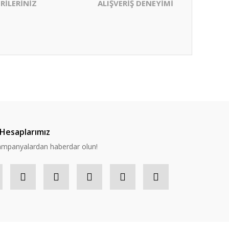
RİLERİNİZ
ALIŞVERİŞ DENEYİMİ
ıza iletebilirsiniz.
Hesaplarımız
 kampanyalardan haberdar olun!