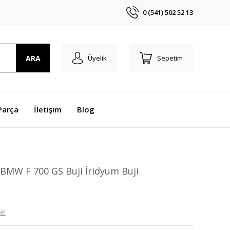
0 (541) 502 52 13
ARA
Üyelik
Sepetim
Parça
İletişim
Blog
BMW F 700 GS Buji İridyum Buji
e!