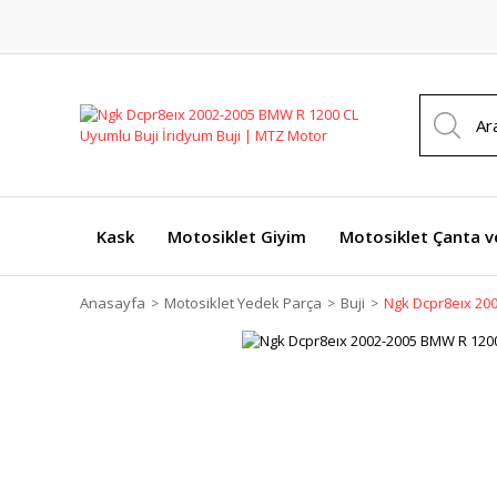
Kask
Motosiklet Giyim
Motosiklet Çanta v
Anasayfa
Motosiklet Yedek Parça
Buji
Ngk Dcpr8eıx 200