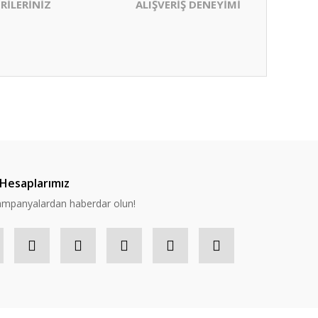
RİLERİNİZ
ALIŞVERİŞ DENEYİMİ
ıza iletebilirsiniz.
Hesaplarımız
 kampanyalardan haberdar olun!