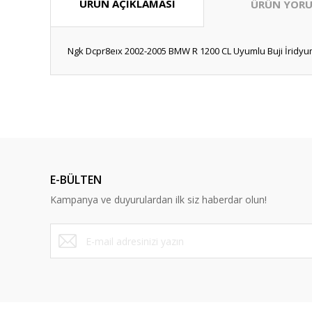
ÜRÜN AÇIKLAMASI
ÜRÜN YORU
Ngk Dcpr8eıx 2002-2005 BMW R 1200 CL Uyumlu Buji İridyu
Bu ürünün fiyat bilgisi, resim, ürün açıklamalarında ve diğ
Görüş ve önerileriniz için teşekkür ederiz.
Ürün resmi kalitesiz, bozuk veya görüntülenemiyor.
Ürün açıklamasında eksik bilgiler bulunuyor.
E-BÜLTEN
Ürün bilgilerinde hatalar bulunuyor.
Kampanya ve duyurulardan ilk siz haberdar olun!
Ürün fiyatı diğer sitelerden daha pahalı.
Bu ürüne benzer farklı alternatifler olmalı.