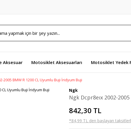
e Aksesuar
Motosiklet Aksesuarları
Motosiklet Yedek 
2-2005 BMW R 1200 CL Uyumlu Buji İridyum Buji
Ngk
Ngk Dcpr8eıx 2002-2005
842,30 TL
*84,99 TL den başlayan taksitlerl