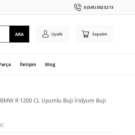
0 (541) 502 52 13
ARA
Üyelik
Sepetim
Parça
İletişim
Blog
 BMW R 1200 CL Uyumlu Buji İridyum Buji
e!