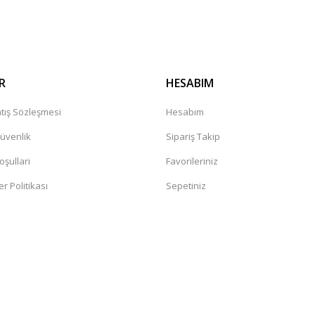
Gönder
R
HESABIM
tış Sözleşmesi
Hesabım
Güvenlik
Sipariş Takip
oşullari
Favorileriniz
er Politikası
Sepetiniz