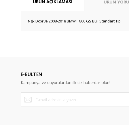
ÜRÜN AÇIKLAMASI
ÜRÜN YORU
Ngk Dcpr8e 2008-2018 BMW F 800 GS Buji Standart Tip
Bu ürünün fiyat bilgisi, resim, ürün açıklamalarında ve diğ
Görüş ve önerileriniz için teşekkür ederiz.
Ürün resmi kalitesiz, bozuk veya görüntülenemiyor.
Ürün açıklamasında eksik bilgiler bulunuyor.
E-BÜLTEN
Ürün bilgilerinde hatalar bulunuyor.
Kampanya ve duyurulardan ilk siz haberdar olun!
Ürün fiyatı diğer sitelerden daha pahalı.
Bu ürüne benzer farklı alternatifler olmalı.