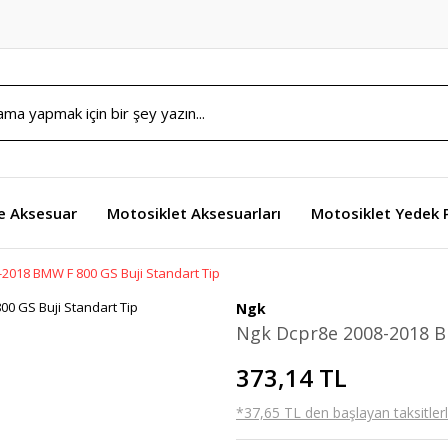
e Aksesuar
Motosiklet Aksesuarları
Motosiklet Yedek 
2018 BMW F 800 GS Buji Standart Tip
Ngk
Ngk Dcpr8e 2008-2018 B
373,14 TL
*37,65 TL den başlayan taksitlerl