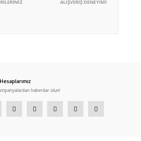
RİLERİNİZ
ALIŞVERİŞ DENEYİMİ
ıza iletebilirsiniz.
Hesaplarımız
 kampanyalardan haberdar olun!