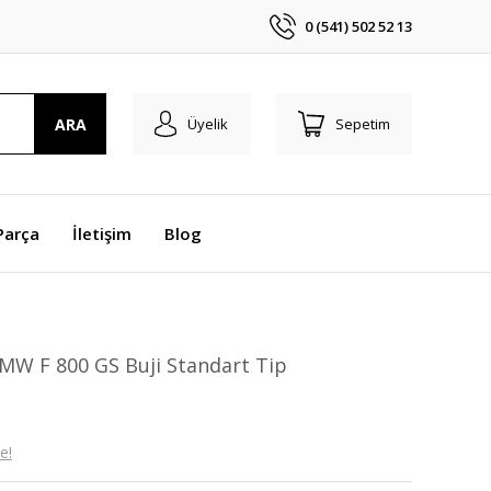
0 (541) 502 52 13
ARA
Üyelik
Sepetim
Parça
İletişim
Blog
MW F 800 GS Buji Standart Tip
e!