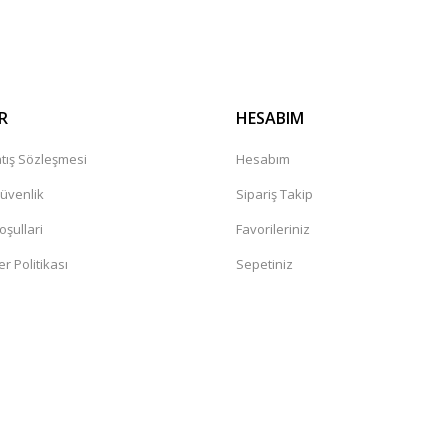
Gönder
R
HESABIM
tış Sözleşmesi
Hesabım
Güvenlik
Sipariş Takip
oşullari
Favorileriniz
er Politikası
Sepetiniz