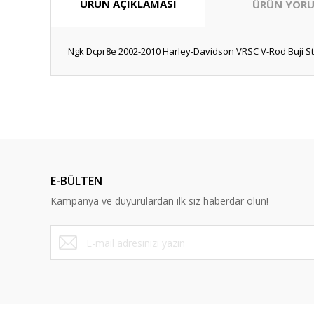
ÜRÜN AÇIKLAMASI
ÜRÜN YORU
Ngk Dcpr8e 2002-2010 Harley-Davidson VRSC V-Rod Buji St
Bu ürünün fiyat bilgisi, resim, ürün açıklamalarında ve diğ
Görüş ve önerileriniz için teşekkür ederiz.
Ürün resmi kalitesiz, bozuk veya görüntülenemiyor.
Ürün açıklamasında eksik bilgiler bulunuyor.
E-BÜLTEN
Ürün bilgilerinde hatalar bulunuyor.
Kampanya ve duyurulardan ilk siz haberdar olun!
Ürün fiyatı diğer sitelerden daha pahalı.
Bu ürüne benzer farklı alternatifler olmalı.