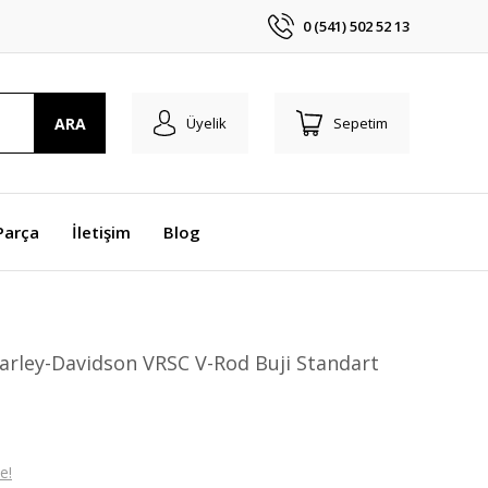
0 (541) 502 52 13
ARA
Üyelik
Sepetim
Parça
İletişim
Blog
rley-Davidson VRSC V-Rod Buji Standart
e!