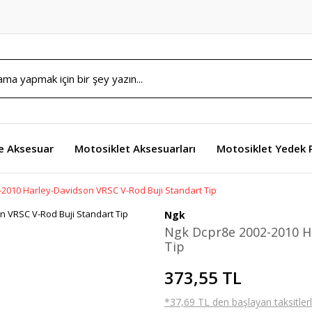
e Aksesuar
Motosiklet Aksesuarları
Motosiklet Yedek 
2010 Harley-Davidson VRSC V-Rod Buji Standart Tip
Ngk
Ngk Dcpr8e 2002-2010 Ha
Tip
373,55 TL
*37,69 TL den başlayan taksitlerl