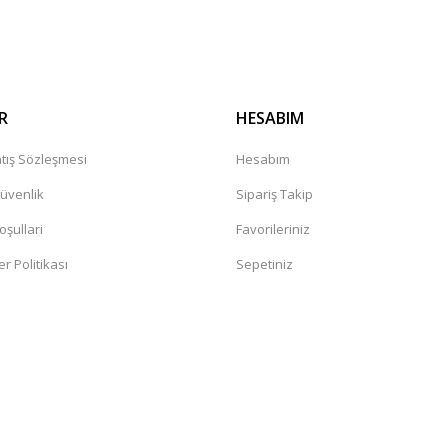
Gönder
R
HESABIM
tış Sözleşmesi
Hesabım
Güvenlik
Sipariş Takip
oşullari
Favorileriniz
er Politikası
Sepetiniz