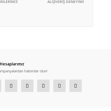
RİLERİNİZ
ALIŞVERİŞ DENEYİMİ
ıza iletebilirsiniz.
Hesaplarımız
 kampanyalardan haberdar olun!