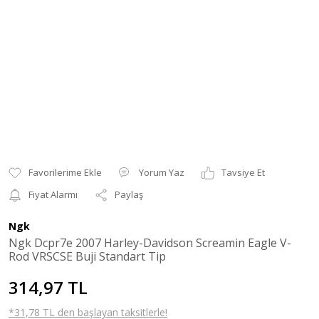
Yorum Yaz
Tavsiye Et
Fiyat Alarmı
Paylaş
Ngk
Ngk Dcpr7e 2007 Harley-Davidson Screamin Eagle V-
Rod VRSCSE Buji Standart Tip
314,97 TL
*31,78 TL den başlayan taksitlerle!