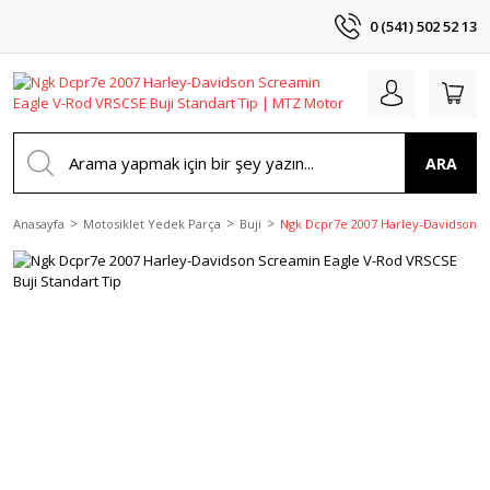
0 (541) 502 52 13
ARA
Anasayfa
Motosiklet Yedek Parça
Buji
Ngk Dcpr7e 2007 Harley-Davidson Sc