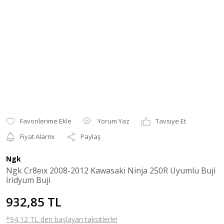
Yorum Yaz
Tavsiye Et
Fiyat Alarmı
Paylaş
Ngk
Ngk Cr8eıx 2008-2012 Kawasaki Ninja 250R Uyumlu Buji
İridyum Buji
932,85 TL
*94,12 TL den başlayan taksitlerle!