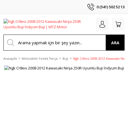
0 (541) 502 52 13
ARA
Anasayfa
Motosiklet Yedek Parça
Buji
Ngk Cr8eıx 2008-2012 Kawasaki Ninj