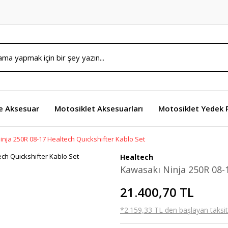
e Aksesuar
Motosiklet Aksesuarları
Motosiklet Yedek 
nja 250R 08-17 Healtech Quıckshıfter Kablo Set
Healtech
Kawasakı Ninja 250R 08-
21.400,70 TL
*2.159,33 TL den başlayan taksitl