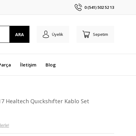
0 (541) 502 52 13
ARA
Üyelik
Sepetim
Parça
İletişim
Blog
17 Healtech Quıckshıfter Kablo Set
erle!