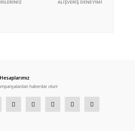
RİLERİNİZ
ALIŞVERİŞ DENEYİMİ
ıza iletebilirsiniz.
Hesaplarımız
 kampanyalardan haberdar olun!