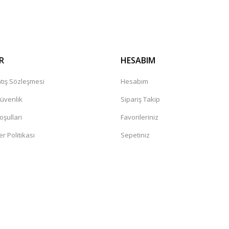
Gönder
R
HESABIM
tış Sözleşmesi
Hesabım
Güvenlik
Sipariş Takip
oşullari
Favorileriniz
er Politikası
Sepetiniz