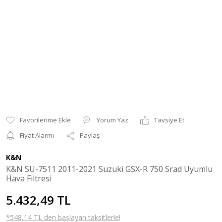
Yorum Yaz
Tavsiye Et
Fiyat Alarmı
Paylaş
K&N
K&N SU-7511 2011-2021 Suzuki GSX-R 750 Srad Uyumlu
Hava Filtresi
5.432,49 TL
*548,14 TL den başlayan taksitlerle!