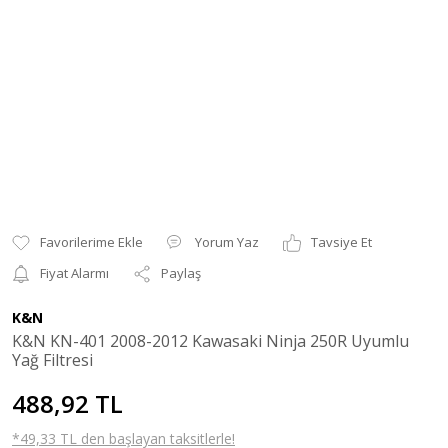
Yorum Yaz
Tavsiye Et
Fiyat Alarmı
Paylaş
K&N
K&N KN-401 2008-2012 Kawasaki Ninja 250R Uyumlu
Yağ Filtresi
488,92 TL
*49,33 TL den başlayan taksitlerle!