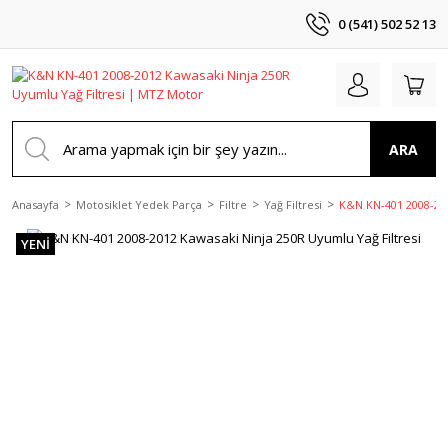
0 (541) 502 52 13
ARA
Anasayfa
Motosiklet Yedek Parça
Filtre
Yağ Filtresi
K&N KN-401 2008-201
YENİ