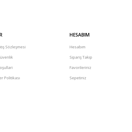
Gönder
R
HESABIM
tış Sözleşmesi
Hesabım
Güvenlik
Sipariş Takip
oşullari
Favorileriniz
er Politikası
Sepetiniz