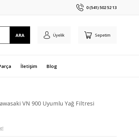
0 (541) 502 52 13
ARA
Üyelik
Sepetim
Parça
İletişim
Blog
wasaki VN 900 Uyumlu Yağ Filtresi
e!