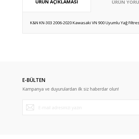
ÜRÜN AÇIKLAMASI
ÜRÜN YORU
K&N KN-303 2006-2020 Kawasaki VN 900 Uyumlu Yağ Filtres
Bu ürünün fiyat bilgisi, resim, ürün açıklamalarında ve diğ
Görüş ve önerileriniz için teşekkür ederiz.
Ürün resmi kalitesiz, bozuk veya görüntülenemiyor.
Ürün açıklamasında eksik bilgiler bulunuyor.
E-BÜLTEN
Ürün bilgilerinde hatalar bulunuyor.
Kampanya ve duyurulardan ilk siz haberdar olun!
Ürün fiyatı diğer sitelerden daha pahalı.
Bu ürüne benzer farklı alternatifler olmalı.