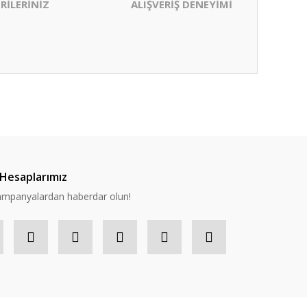
RİLERİNİZ
ALIŞVERİŞ DENEYİMİ
ıza iletebilirsiniz.
Hesaplarımız
 kampanyalardan haberdar olun!