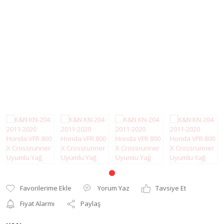
Modifiye Ürünler
Elcik ve Elcik
Koruma
Şanzıman
Far ve Sinyal
Tel
Koruma
Yağ Keçesi
Gaz Sabitleyici
Zincir
Gidon Yükseltme
Grenaj
Karter Koruma
Koltuk Süngeri
Motor Koruma
Yorum Yaz
Tavsiye Et
Motosiklet Halısı
Fiyat Alarmı
Paylaş
Motosiklet