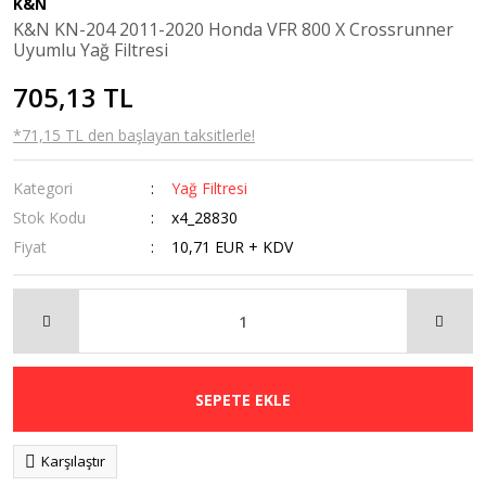
K&N
Kaldırma
K&N KN-204 2011-2020 Honda VFR 800 X Crossrunner
Sehpaları
Uyumlu Yağ Filtresi
Navigasyon
705,13 TL
Tutucular
*71,15 TL den başlayan taksitlerle!
Ön Cam
Kategori
Yağ Filtresi
Orta Sehpa
Stok Kodu
x4_28830
Radyatör Koruma
Fiyat
10,71 EUR + KDV
Rüzgarlık
Sis Farı
Tankpad &
Stickerlar
SEPETE EKLE
Karşılaştır