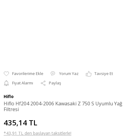
Yorum Yaz
Tavsiye Et
Fiyat Alarmı
Paylaş
Hiflo
Hiflo Hf204 2004-2006 Kawasaki Z 750 S Uyumlu Yağ
Filtresi
435,14 TL
*43,91 TL den başlayan taksitlerle!