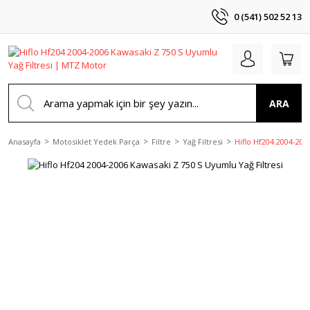
0 (541) 502 52 13
ARA
Anasayfa
Motosiklet Yedek Parça
Filtre
Yağ Filtresi
Hiflo Hf204 2004-200