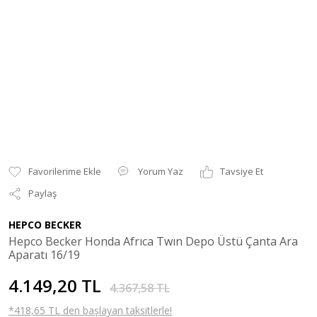
Yorum Yaz
Tavsiye Et
Paylaş
HEPCO BECKER
Hepco Becker Honda Afrıca Twın Depo Üstü Çanta Ara
Aparatı 16/19
4.149,20 TL
4.367,58 TL
*418,65 TL den başlayan taksitlerle!