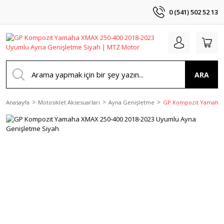
0 (541) 502 52 13
ARA
Anasayfa
Motosiklet Aksesuarları
Ayna Genişletme
GP Kompozit Yamaha X