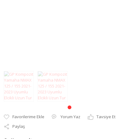
Sissybar
Modifiye Ürünler
Elcik ve Elcik
Koruma
Şanzıman
Far ve Sinyal
Tel
Koruma
Yağ Keçesi
Gaz Sabitleyici
Zincir
Gidon Yükseltme
Grenaj
Karter Koruma
Koltuk Süngeri
Motor Koruma
Yorum Yaz
Tavsiye Et
Motosiklet Halısı
Paylaş
Motosiklet