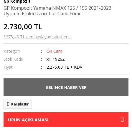
Gp Kompozit
Kaldırma
GP Kompozit Yamaha NMAX 125 / 155 2021-2023
Sehpaları
Uyumlu Elcikli Uzun Tur Camı Füme
Navigasyon
2.730,00 TL
Tutucular
*275,46 TL den başlayan taksitlerle!
Ön Cam
Kategori
Ön Cam
Orta Sehpa
Stok Kodu
x1_19262
Radyatör Koruma
Fiyat
2.275,00 TL + KDV
Rüzgarlık
GELİNCE HABER VER
Sis Farı
Tankpad &
Karşılaştır
Stickerlar
ÜRÜN AÇIKLAMASI