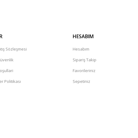
Gönder
R
HESABIM
tış Sözleşmesi
Hesabım
Güvenlik
Sipariş Takip
oşullari
Favorileriniz
er Politikası
Sepetiniz