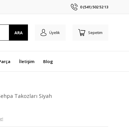
0 (541) 502 52 13
ARA
Üyelik
Sepetim
Parça
İletişim
Blog
ehpa Takozları Siyah
e!