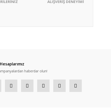
RİLERİNİZ
ALIŞVERİŞ DENEYİMİ
ıza iletebilirsiniz.
Hesaplarımız
 kampanyalardan haberdar olun!