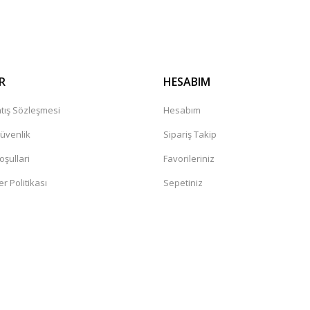
Gönder
R
HESABIM
tış Sözleşmesi
Hesabım
Güvenlik
Sipariş Takip
oşullari
Favorileriniz
er Politikası
Sepetiniz