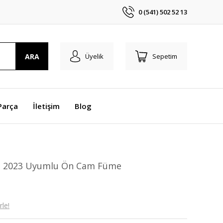
0 (541) 502 52 13
ARA
Üyelik
Sepetim
Parça
İletişim
Blog
01 2023 Uyumlu Ön Cam Füme
le!