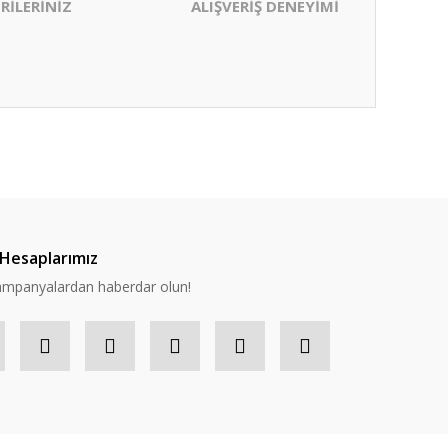
RİLERİNİZ
ALIŞVERİŞ DENEYİMİ
ıza iletebilirsiniz.
Hesaplarımız
 kampanyalardan haberdar olun!