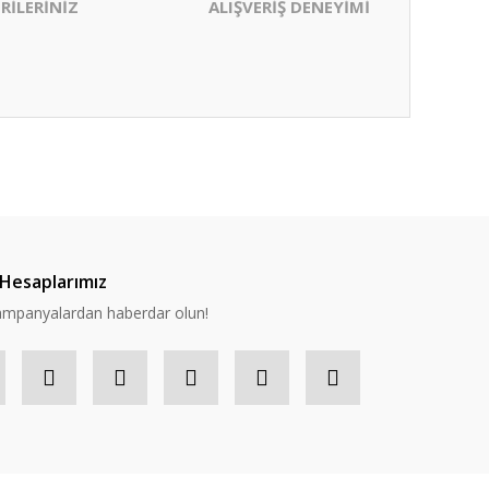
RİLERİNİZ
ALIŞVERİŞ DENEYİMİ
ıza iletebilirsiniz.
Hesaplarımız
 kampanyalardan haberdar olun!