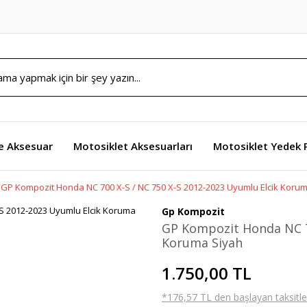
e Aksesuar
Motosiklet Aksesuarları
Motosiklet Yedek 
GP Kompozit Honda NC 700 X-S / NC 750 X-S 2012-2023 Uyumlu Elcik Koru
Gp Kompozit
GP Kompozit Honda NC 70
Koruma Siyah
1.750,00 TL
*176,57 TL den başlayan taksitler