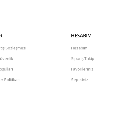
Gönder
R
HESABIM
tış Sözleşmesi
Hesabım
Güvenlik
Sipariş Takip
oşullari
Favorileriniz
er Politikası
Sepetiniz