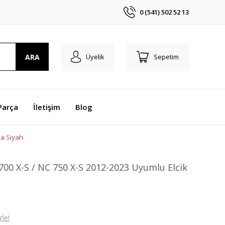
0 (541) 502 52 13
ARA
Üyelik
Sepetim
Parça
İletişim
Blog
ma Siyah
0 X-S / NC 750 X-S 2012-2023 Uyumlu Elcik
le!