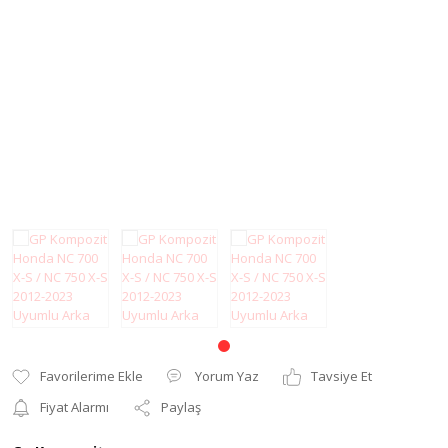
Modifiye Ürünler
Elcik ve Elcik
Koruma
Şanzıman
Far ve Sinyal
Tel
Koruma
Yağ Keçesi
Gaz Sabitleyici
Zincir
Gidon Yükseltme
Grenaj
Karter Koruma
Koltuk Süngeri
Motor Koruma
Yorum Yaz
Tavsiye Et
Motosiklet Halısı
Fiyat Alarmı
Paylaş
Motosiklet