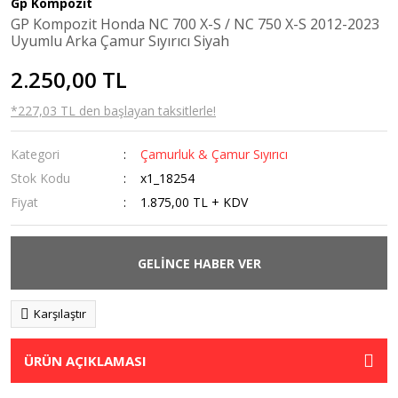
Gp Kompozit
Kaldırma
GP Kompozit Honda NC 700 X-S / NC 750 X-S 2012-2023
Sehpaları
Uyumlu Arka Çamur Sıyırıcı Siyah
Navigasyon
2.250,00 TL
Tutucular
*227,03 TL den başlayan taksitlerle!
Ön Cam
Kategori
Çamurluk & Çamur Sıyırıcı
Orta Sehpa
Stok Kodu
x1_18254
Radyatör Koruma
Fiyat
1.875,00 TL + KDV
Rüzgarlık
GELİNCE HABER VER
Sis Farı
Tankpad &
Karşılaştır
Stickerlar
ÜRÜN AÇIKLAMASI