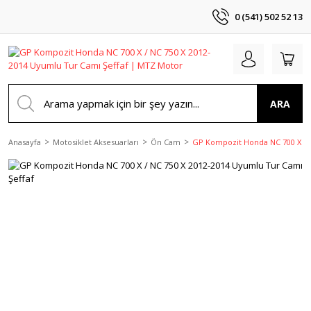
0 (541) 502 52 13
ARA
Anasayfa
Motosiklet Aksesuarları
Ön Cam
GP Kompozit Honda NC 700 X / N