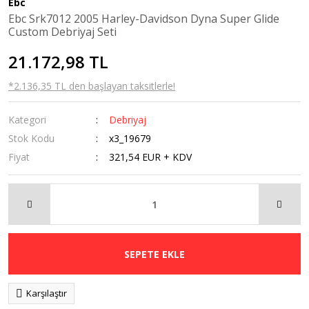
Ebc
Kaldırma
Ebc Srk7012 2005 Harley-Davidson Dyna Super Glide
Sehpaları
Custom Debriyaj Seti
Navigasyon
21.172,98 TL
Tutucular
*2.136,35 TL den başlayan taksitlerle!
Ön Cam
Kategori
Debriyaj
Orta Sehpa
Stok Kodu
x3_19679
Radyatör Koruma
Fiyat
321,54 EUR + KDV
Rüzgarlık
Sis Farı
Tankpad &
Stickerlar
SEPETE EKLE
Karşılaştır