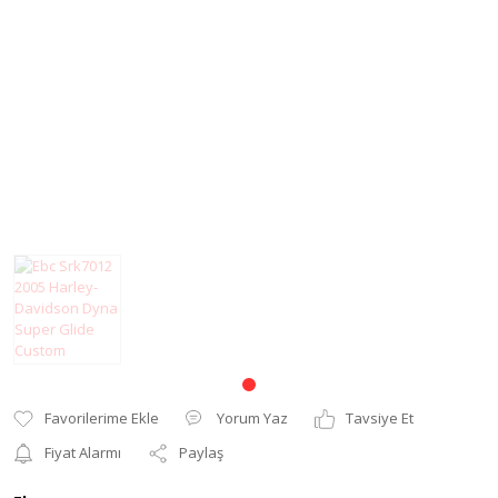
Modifiye Ürünler
Elcik ve Elcik
Koruma
Şanzıman
Far ve Sinyal
Tel
Koruma
Yağ Keçesi
Gaz Sabitleyici
Zincir
Gidon Yükseltme
Grenaj
Karter Koruma
Koltuk Süngeri
Motor Koruma
Yorum Yaz
Tavsiye Et
Motosiklet Halısı
Fiyat Alarmı
Paylaş
Motosiklet