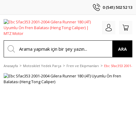
0 (541) 502 52 13
ARA
Anasayfa
Motosiklet Yedek Parça
Fren ve Ekipmanları
Ebc Sfac353 2001-20