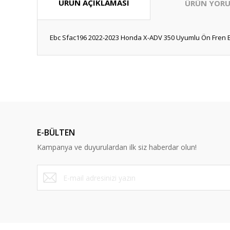
ÜRÜN AÇIKLAMASI
ÜRÜN YORU
Ebc Sfac196 2022-2023 Honda X-ADV 350 Uyumlu Ön Fren B
Bu ürünün fiyat bilgisi, resim, ürün açıklamalarında ve diğ
Görüş ve önerileriniz için teşekkür ederiz.
Ürün resmi kalitesiz, bozuk veya görüntülenemiyor.
Ürün açıklamasında eksik bilgiler bulunuyor.
E-BÜLTEN
Ürün bilgilerinde hatalar bulunuyor.
Kampanya ve duyurulardan ilk siz haberdar olun!
Ürün fiyatı diğer sitelerden daha pahalı.
Bu ürüne benzer farklı alternatifler olmalı.