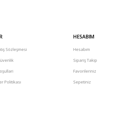
Gönder
R
HESABIM
tış Sözleşmesi
Hesabım
Güvenlik
Sipariş Takip
oşullari
Favorileriniz
er Politikası
Sepetiniz