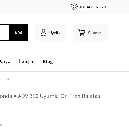
0 (541) 502 52 13
ARA
Üyelik
Sepetim
Parça
İletişim
Blog
alata
Honda X-ADV 350 Uyumlu Ön Fren Balatası
e!