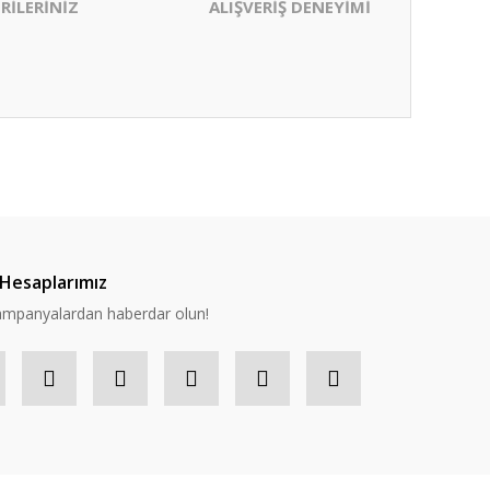
RİLERİNİZ
ALIŞVERİŞ DENEYİMİ
ıza iletebilirsiniz.
Hesaplarımız
 kampanyalardan haberdar olun!