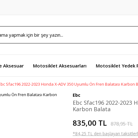
e Aksesuar
Motosiklet Aksesuarları
Motosiklet Yedek 
Ebc Sfac196 2022-2023 Honda X-ADV 350 Uyumlu Ön Fren Balatası Karbon B
Ebc
Ebc Sfac196 2022-2023 
Karbon Balata
835,00 TL
878,95 TL
*84,25 TL den başlayan taksitlerl