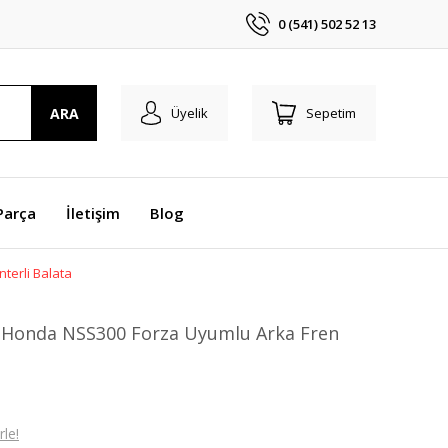
0 (541) 502 52 13
ARA
Üyelik
Sepetim
Parça
İletişim
Blog
terli Balata
 Honda NSS300 Forza Uyumlu Arka Fren
le!