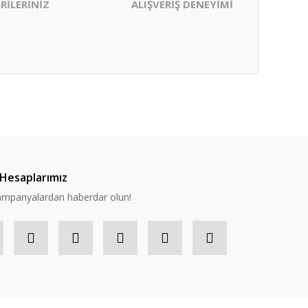
RİLERİNİZ
ALIŞVERİŞ DENEYİMİ
ıza iletebilirsiniz.
Hesaplarımız
 kampanyalardan haberdar olun!