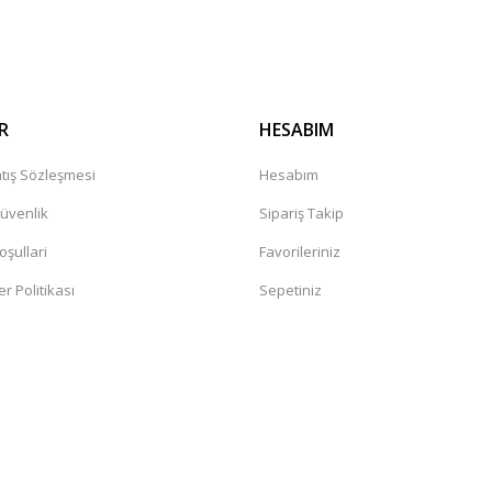
Gönder
R
HESABIM
tış Sözleşmesi
Hesabım
Güvenlik
Sipariş Takip
oşullari
Favorileriniz
er Politikası
Sepetiniz