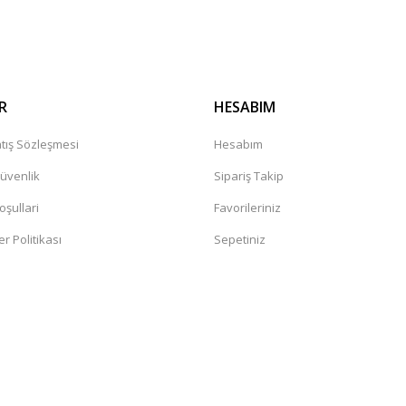
Gönder
R
HESABIM
tış Sözleşmesi
Hesabım
Güvenlik
Sipariş Takip
oşullari
Favorileriniz
er Politikası
Sepetiniz