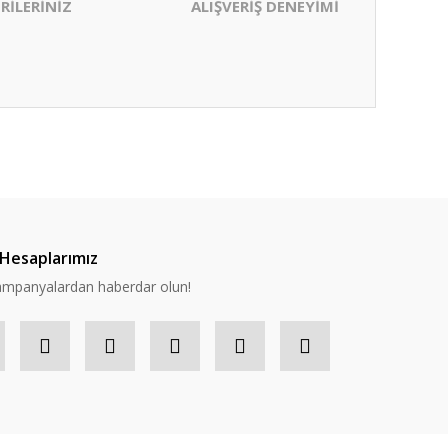
RİLERİNİZ
ALIŞVERİŞ DENEYİMİ
ıza iletebilirsiniz.
Hesaplarımız
 kampanyalardan haberdar olun!