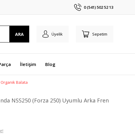
0 (541) 502 52 13
ARA
Üyelik
Sepetim
Parça
İletişim
Blog
 Organik Balata
onda NSS250 (Forza 250) Uyumlu Arka Fren
e!