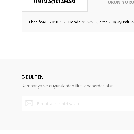
ÜRÜN AÇIKLAMASI
ÜRÜN YORU
Ebc Sfa415 2018-2023 Honda NSS250 (Forza 250) Uyumlu Ar
Bu ürünün fiyat bilgisi, resim, ürün açıklamalarında ve diğ
Görüş ve önerileriniz için teşekkür ederiz.
Ürün resmi kalitesiz, bozuk veya görüntülenemiyor.
Ürün açıklamasında eksik bilgiler bulunuyor.
E-BÜLTEN
Ürün bilgilerinde hatalar bulunuyor.
Kampanya ve duyurulardan ilk siz haberdar olun!
Ürün fiyatı diğer sitelerden daha pahalı.
Bu ürüne benzer farklı alternatifler olmalı.