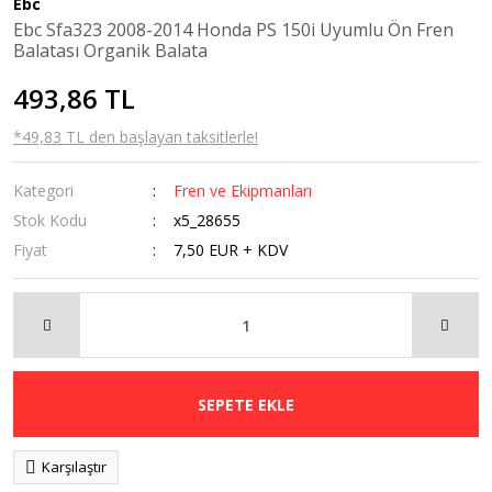
Ebc
Kaldırma
Ebc Sfa323 2008-2014 Honda PS 150i Uyumlu Ön Fren
Sehpaları
Balatası Organik Balata
Navigasyon
493,86 TL
Tutucular
*49,83 TL den başlayan taksitlerle!
Ön Cam
Kategori
Fren ve Ekipmanları
Orta Sehpa
Stok Kodu
x5_28655
Radyatör Koruma
Fiyat
7,50 EUR + KDV
Rüzgarlık
Sis Farı
Tankpad &
Stickerlar
SEPETE EKLE
Karşılaştır