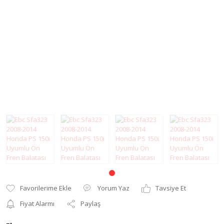
Modifiye Ürünler
Elcik ve Elcik
Koruma
Şanzıman
Far ve Sinyal
Tel
Koruma
Yağ Keçesi
Gaz Sabitleyici
Zincir
Gidon Yükseltme
Grenaj
Karter Koruma
Koltuk Süngeri
Motor Koruma
Yorum Yaz
Tavsiye Et
Motosiklet Halısı
Fiyat Alarmı
Paylaş
Motosiklet