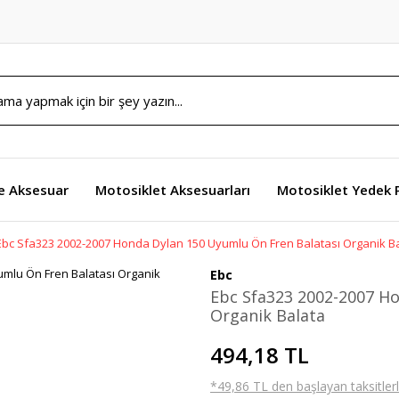
e Aksesuar
Motosiklet Aksesuarları
Motosiklet Yedek 
Ebc Sfa323 2002-2007 Honda Dylan 150 Uyumlu Ön Fren Balatası Organik B
Ebc
Ebc Sfa323 2002-2007 Ho
Organik Balata
494,18 TL
*49,86 TL den başlayan taksitlerl