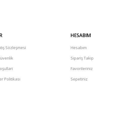
Gönder
R
HESABIM
tış Sözleşmesi
Hesabım
Güvenlik
Sipariş Takip
oşullari
Favorileriniz
er Politikası
Sepetiniz