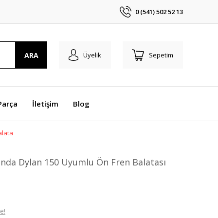
0 (541) 502 52 13
ARA
Üyelik
Sepetim
Parça
İletişim
Blog
alata
nda Dylan 150 Uyumlu Ön Fren Balatası
e!