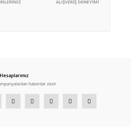
RİLERİNİZ
ALIŞVERİŞ DENEYİMİ
ıza iletebilirsiniz.
Hesaplarımız
 kampanyalardan haberdar olun!