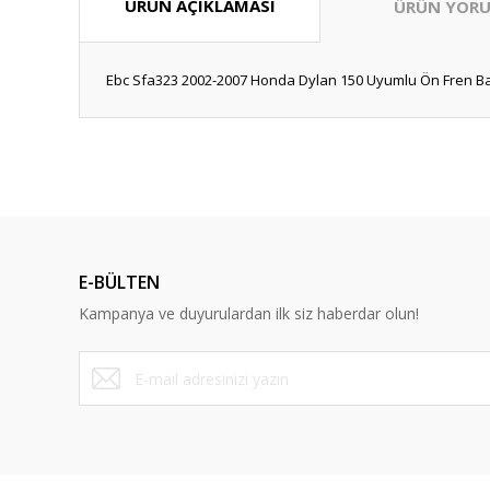
ÜRÜN AÇIKLAMASI
ÜRÜN YORU
Ebc Sfa323 2002-2007 Honda Dylan 150 Uyumlu Ön Fren Ba
Bu ürünün fiyat bilgisi, resim, ürün açıklamalarında ve diğ
Görüş ve önerileriniz için teşekkür ederiz.
Ürün resmi kalitesiz, bozuk veya görüntülenemiyor.
Ürün açıklamasında eksik bilgiler bulunuyor.
E-BÜLTEN
Ürün bilgilerinde hatalar bulunuyor.
Kampanya ve duyurulardan ilk siz haberdar olun!
Ürün fiyatı diğer sitelerden daha pahalı.
Bu ürüne benzer farklı alternatifler olmalı.