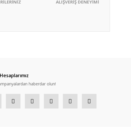
RİLERİNİZ
ALIŞVERİŞ DENEYİMİ
ıza iletebilirsiniz.
Hesaplarımız
 kampanyalardan haberdar olun!