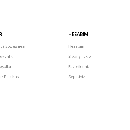
Gönder
R
HESABIM
tış Sözleşmesi
Hesabım
Güvenlik
Sipariş Takip
oşullari
Favorileriniz
er Politikası
Sepetiniz