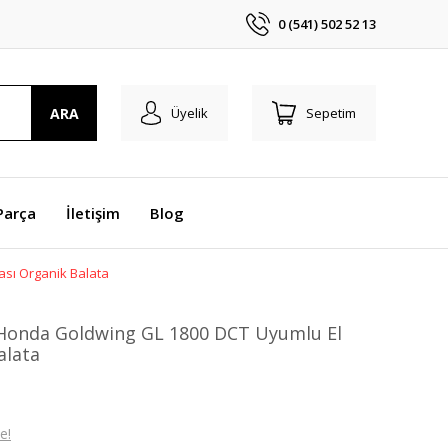
0 (541) 502 52 13
ARA
Üyelik
Sepetim
Parça
İletişim
Blog
ası Organik Balata
 Honda Goldwing GL 1800 DCT Uyumlu El
alata
e!