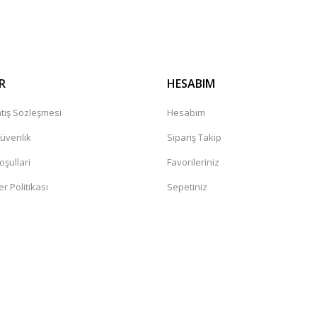
Gönder
R
HESABIM
tış Sözleşmesi
Hesabım
Güvenlik
Sipariş Takip
oşullari
Favorileriniz
er Politikası
Sepetiniz