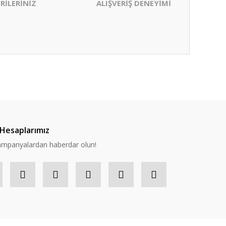
RİLERİNİZ
ALIŞVERİŞ DENEYİMİ
ıza iletebilirsiniz.
Hesaplarımız
 kampanyalardan haberdar olun!