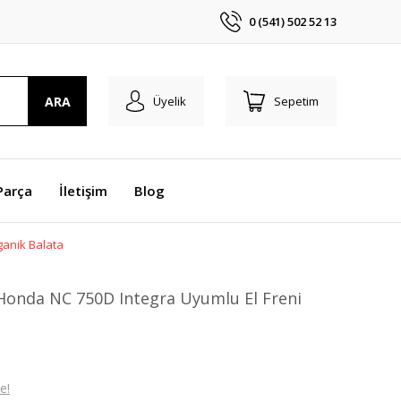
0 (541) 502 52 13
ARA
Üyelik
Sepetim
Parça
İletişim
Blog
ganik Balata
Honda NC 750D Integra Uyumlu El Freni
e!