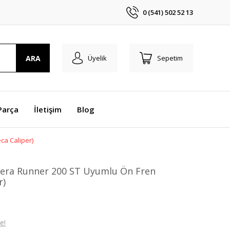
0 (541) 502 52 13
ARA
Üyelik
Sepetim
Parça
İletişim
Blog
ca Caliper)
lera Runner 200 ST Uyumlu Ön Fren
r)
e!