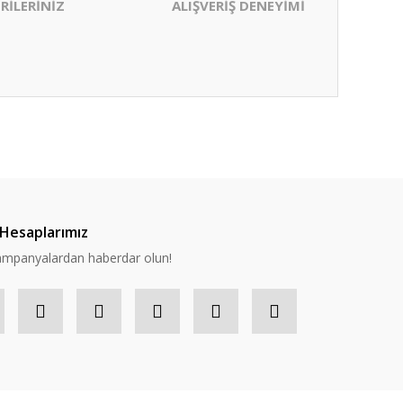
RİLERİNİZ
ALIŞVERİŞ DENEYİMİ
ıza iletebilirsiniz.
Hesaplarımız
 kampanyalardan haberdar olun!