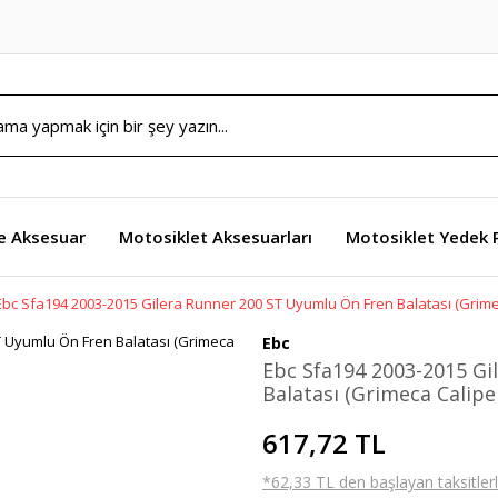
e Aksesuar
Motosiklet Aksesuarları
Motosiklet Yedek 
Ebc Sfa194 2003-2015 Gilera Runner 200 ST Uyumlu Ön Fren Balatası (Grime
Ebc
Ebc Sfa194 2003-2015 Gi
Balatası (Grimeca Calipe
617,72 TL
*62,33 TL den başlayan taksitlerl