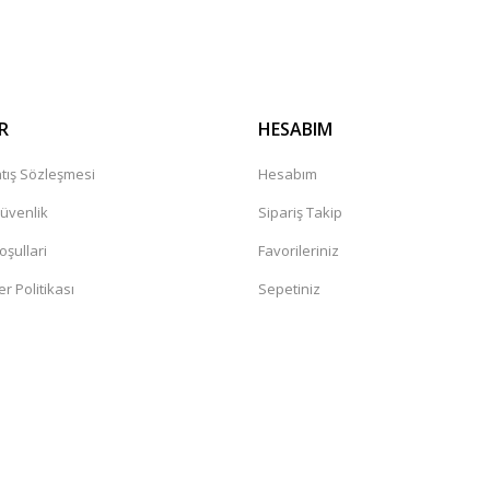
Gönder
R
HESABIM
tış Sözleşmesi
Hesabım
Güvenlik
Sipariş Takip
oşullari
Favorileriniz
er Politikası
Sepetiniz