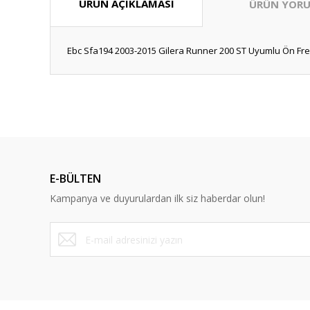
ÜRÜN AÇIKLAMASI
ÜRÜN YORU
Ebc Sfa194 2003-2015 Gilera Runner 200 ST Uyumlu Ön Fren
Bu ürünün fiyat bilgisi, resim, ürün açıklamalarında ve diğ
Görüş ve önerileriniz için teşekkür ederiz.
Ürün resmi kalitesiz, bozuk veya görüntülenemiyor.
Ürün açıklamasında eksik bilgiler bulunuyor.
E-BÜLTEN
Ürün bilgilerinde hatalar bulunuyor.
Kampanya ve duyurulardan ilk siz haberdar olun!
Ürün fiyatı diğer sitelerden daha pahalı.
Bu ürüne benzer farklı alternatifler olmalı.