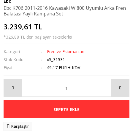
Ebc
Kaldırma
Ebc K706 2011-2016 Kawasaki W 800 Uyumlu Arka Fren
Sehpaları
Balatası Yaylı Kampana Set
Navigasyon
3.239,61 TL
Tutucular
*326,88 TL den başlayan taksitlerle!
Ön Cam
Kategori
Fren ve Ekipmanları
Orta Sehpa
Stok Kodu
x5_31531
Radyatör Koruma
Fiyat
49,17 EUR + KDV
Rüzgarlık
Sis Farı
Tankpad &
Stickerlar
SEPETE EKLE
Karşılaştır