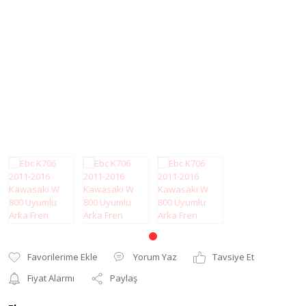
Modifiye Ürünler
Elcik ve Elcik
Koruma
Şanzıman
Far ve Sinyal
Tel
Koruma
Yağ Keçesi
Gaz Sabitleyici
Zincir
Gidon Yükseltme
Grenaj
Karter Koruma
Koltuk Süngeri
Motor Koruma
Yorum Yaz
Tavsiye Et
Motosiklet Halısı
Fiyat Alarmı
Paylaş
Motosiklet