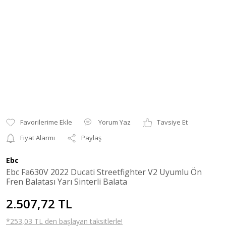
Yorum Yaz
Tavsiye Et
Fiyat Alarmı
Paylaş
Ebc
Ebc Fa630V 2022 Ducati Streetfighter V2 Uyumlu Ön
Fren Balatası Yarı Sinterli Balata
2.507,72 TL
*253,03 TL den başlayan taksitlerle!