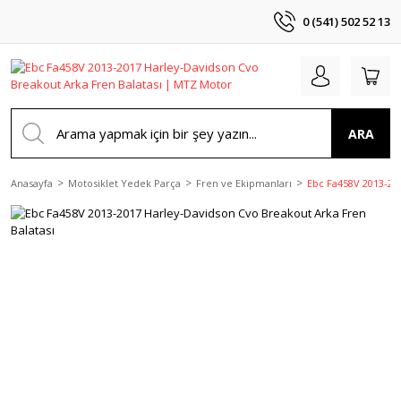
0 (541) 502 52 13
ARA
Anasayfa
Motosiklet Yedek Parça
Fren ve Ekipmanları
Ebc Fa458V 2013-20