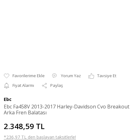
Yorum Yaz
Tavsiye Et
Fiyat Alarmı
Paylaş
Ebc
Ebc Fa458V 2013-2017 Harley-Davidson Cvo Breakout
Arka Fren Balatası
2.348,59 TL
*236,97 TL den başlayan taksitlerle!