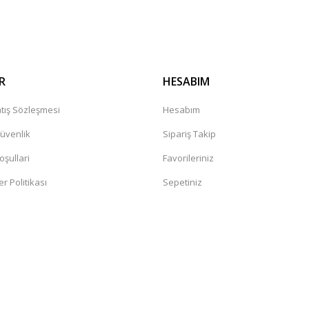
Gönder
R
HESABIM
tış Sözleşmesi
Hesabım
Güvenlik
Sipariş Takip
oşullari
Favorileriniz
er Politikası
Sepetiniz