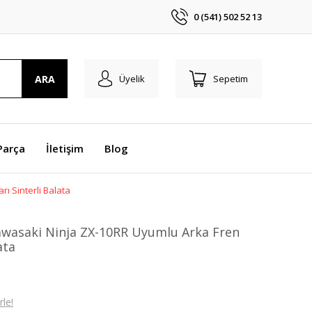
0 (541) 502 52 13
ARA
Üyelik
Sepetim
Parça
İletişim
Blog
ı Sinterli Balata
awasaki Ninja ZX-10RR Uyumlu Arka Fren
ata
le!