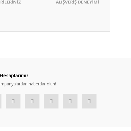
RİLERİNİZ
ALIŞVERİŞ DENEYİMİ
ıza iletebilirsiniz.
Hesaplarımız
 kampanyalardan haberdar olun!