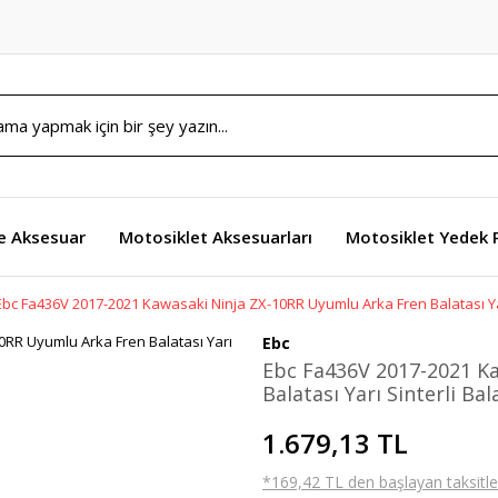
e Aksesuar
Motosiklet Aksesuarları
Motosiklet Yedek 
Ebc Fa436V 2017-2021 Kawasaki Ninja ZX-10RR Uyumlu Arka Fren Balatası Yar
Ebc
Ebc Fa436V 2017-2021 K
Balatası Yarı Sinterli Bal
1.679,13 TL
*169,42 TL den başlayan taksitler