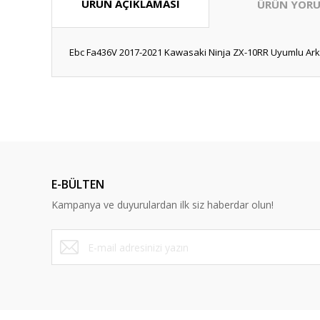
ÜRÜN AÇIKLAMASI
ÜRÜN YORU
Ebc Fa436V 2017-2021 Kawasaki Ninja ZX-10RR Uyumlu Arka F
Bu ürünün fiyat bilgisi, resim, ürün açıklamalarında ve diğ
Görüş ve önerileriniz için teşekkür ederiz.
Ürün resmi kalitesiz, bozuk veya görüntülenemiyor.
Ürün açıklamasında eksik bilgiler bulunuyor.
E-BÜLTEN
Ürün bilgilerinde hatalar bulunuyor.
Kampanya ve duyurulardan ilk siz haberdar olun!
Ürün fiyatı diğer sitelerden daha pahalı.
Bu ürüne benzer farklı alternatifler olmalı.