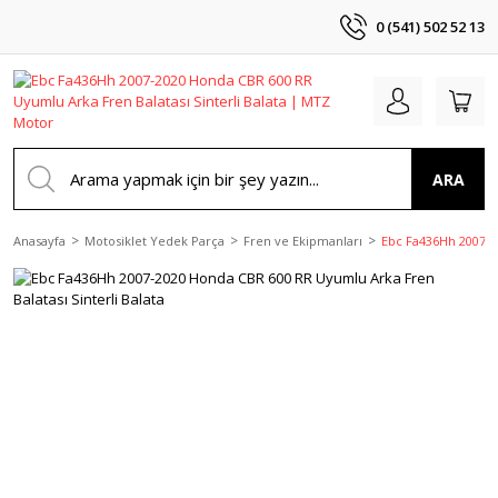
0 (541) 502 52 13
ARA
Anasayfa
Motosiklet Yedek Parça
Fren ve Ekipmanları
Ebc Fa436Hh 2007-20