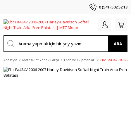
0 (541) 502 52 13
ARA
Anasayfa
Motosiklet Yedek Parça
Fren ve Ekipmanları
Ebc Fa434V 2006-200