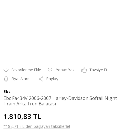
Yorum Yaz
Tavsiye Et
Fiyat Alarmı
Paylaş
Ebc
Ebc Fa434V 2006-2007 Harley-Davidson Softail Night
Train Arka Fren Balatası
1.810,83 TL
*182,71 TL den başlayan taksitlerle!