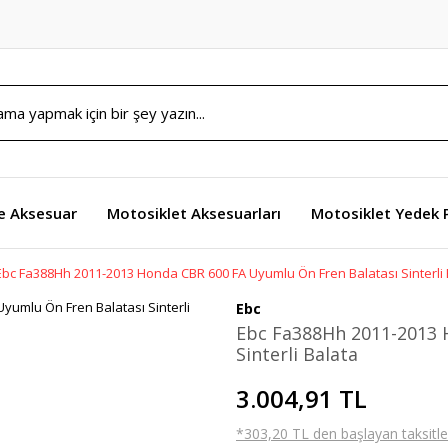
e Aksesuar
Motosiklet Aksesuarları
Motosiklet Yedek 
Ebc Fa388Hh 2011-2013 Honda CBR 600 FA Uyumlu Ön Fren Balatası Sinterli 
Ebc
Ebc Fa388Hh 2011-2013 
Sinterli Balata
3.004,91 TL
*303,20 TL den başlayan taksitler