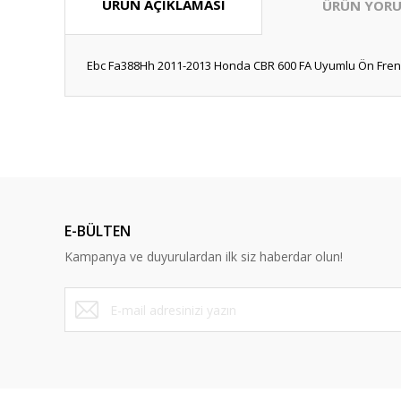
ÜRÜN AÇIKLAMASI
ÜRÜN YORU
Ebc Fa388Hh 2011-2013 Honda CBR 600 FA Uyumlu Ön Fren B
Bu ürünün fiyat bilgisi, resim, ürün açıklamalarında ve diğ
Görüş ve önerileriniz için teşekkür ederiz.
Ürün resmi kalitesiz, bozuk veya görüntülenemiyor.
Ürün açıklamasında eksik bilgiler bulunuyor.
E-BÜLTEN
Ürün bilgilerinde hatalar bulunuyor.
Kampanya ve duyurulardan ilk siz haberdar olun!
Ürün fiyatı diğer sitelerden daha pahalı.
Bu ürüne benzer farklı alternatifler olmalı.