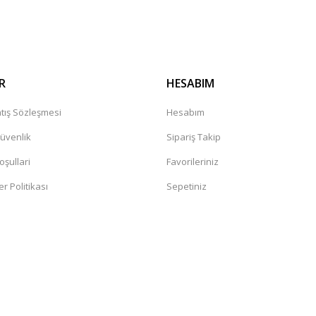
Gönder
R
HESABIM
tış Sözleşmesi
Hesabım
Güvenlik
Sipariş Takip
oşullari
Favorileriniz
er Politikası
Sepetiniz