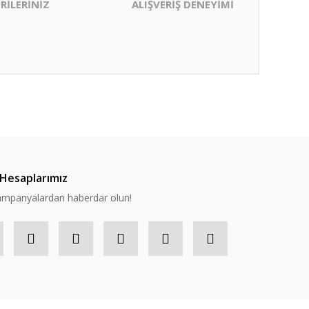
RİLERİNİZ
ALIŞVERİŞ DENEYİMİ
ıza iletebilirsiniz.
Hesaplarımız
 kampanyalardan haberdar olun!