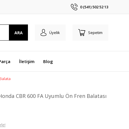
0 (541) 502 52 13
ARA
Üyelik
Sepetim
Parça
İletişim
Blog
Balata
Honda CBR 600 FA Uyumlu Ön Fren Balatası
le!