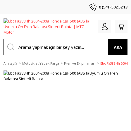
0 (541) 502 52 13
ARA
Anasayfa
Motosiklet Yedek Parça
Fren ve Ekipmanları
Ebc Fa388Hh 2004-20