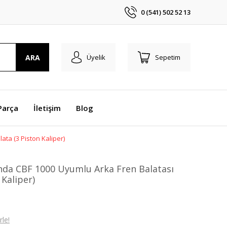
0 (541) 502 52 13
ARA
Üyelik
Sepetim
Parça
İletişim
Blog
ta (3 Piston Kaliper)
nda CBF 1000 Uyumlu Arka Fren Balatası
 Kaliper)
le!