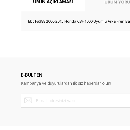
ÜRÜN AÇIKLAMASI
ÜRÜN YORU
Ebc Fa388 2006-2015 Honda CBF 1000 Uyumlu Arka Fren Bala
Bu ürünün fiyat bilgisi, resim, ürün açıklamalarında ve diğ
Görüş ve önerileriniz için teşekkür ederiz.
Ürün resmi kalitesiz, bozuk veya görüntülenemiyor.
Ürün açıklamasında eksik bilgiler bulunuyor.
E-BÜLTEN
Ürün bilgilerinde hatalar bulunuyor.
Kampanya ve duyurulardan ilk siz haberdar olun!
Ürün fiyatı diğer sitelerden daha pahalı.
Bu ürüne benzer farklı alternatifler olmalı.