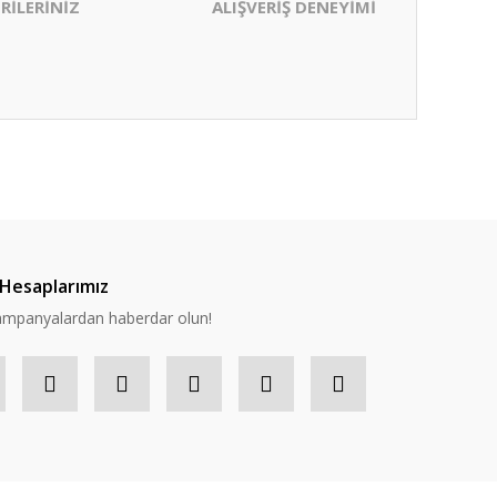
RİLERİNİZ
ALIŞVERİŞ DENEYİMİ
ıza iletebilirsiniz.
Hesaplarımız
 kampanyalardan haberdar olun!