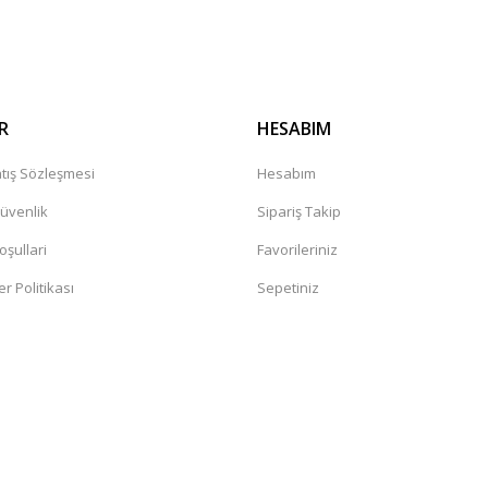
Gönder
R
HESABIM
tış Sözleşmesi
Hesabım
Güvenlik
Sipariş Takip
oşullari
Favorileriniz
er Politikası
Sepetiniz